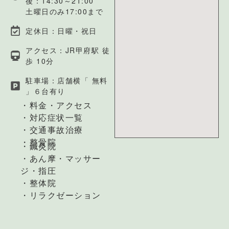
後：14:30～21:00
土曜日のみ17:00まで
定休日：日曜・祝日
アクセス：JR甲府駅 徒
歩 10分
駐車場：店舗横「 無料
」６台有り
・料金・アクセス
・対応症状一覧
・交通事故治療
・整骨院
・鍼灸院
・あん摩・マッサー
ジ・指圧
・整体院
・リラクゼーション