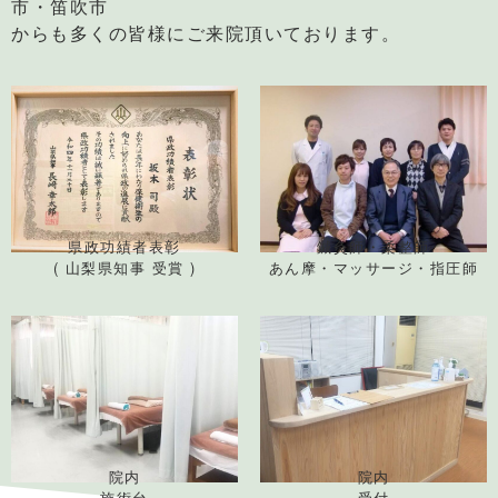
市・笛吹市
からも多くの皆様にご来院頂いております。
県政功績者表彰
鍼灸師・柔整師
( 山梨県知事 受賞 )
あん摩・マッサージ・指圧師
院内
院内
施術台
受付