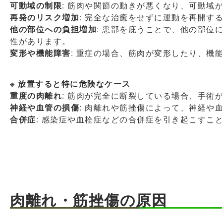
可動域の制限
: 筋肉や関節の動きが悪くなり、可動域
再発のリスク増加
: 完全な治癒をせずに運動を再開す
他の部位への負担増加
: 患部を庇うことで、他の部位
性があります。
変形や機能障害
: 重症の場合、筋肉が変形したり、機
※ 放置すると特に危険なケース
重度の肉離れ
: 筋肉が完全に断裂している場合、手術
神経や血管の損傷
: 肉離れや筋挫傷によって、神経や
合併症
: 感染症や血栓症などの合併症を引き起こすこ
肉離れ・筋挫傷の原因