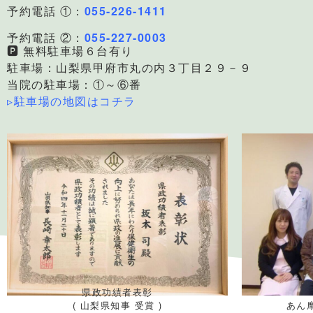
予約電話 ①：
055-226-1411
予約電話 ②：
055-227-0003
🅿 無料駐車場６台有り
駐車場：山梨県甲府市丸の内３丁目２９－９
当院の駐車場：①～⑥番
▹駐車場の地図はコチラ
県政功績者表彰
( 山梨県知事 受賞 )
あん