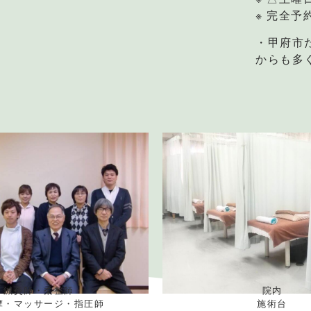
※ 完全予
・甲府市
からも多
鍼灸師・柔整師
院内
摩・マッサージ・指圧師
施術台