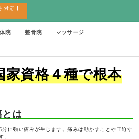
1時 対応 】
体院
整骨院
マッサージ
国家資格４種で根本
傷とは
た部分に強い痛みが生じます。痛みは動かすことや圧迫す
す。