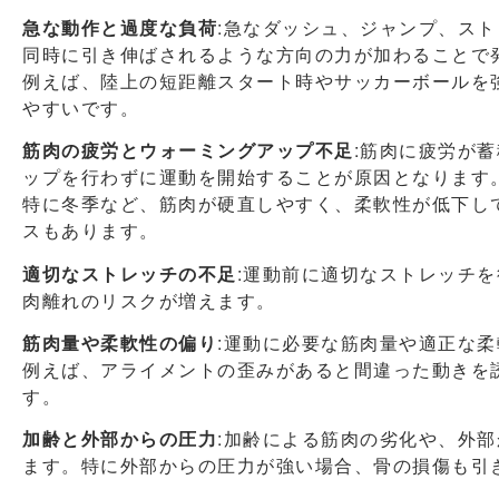
急な動作と過度な負荷
:急なダッシュ、ジャンプ、ス
同時に引き伸ばされるような方向の力が加わることで
例えば、陸上の短距離スタート時やサッカーボールを
やすいです。
筋肉の疲労とウォーミングアップ不足
:筋肉に疲労が
ップを行わずに運動を開始することが原因となります
特に冬季など、筋肉が硬直しやすく、柔軟性が低下し
スもあります。
適切なストレッチの不足
:運動前に適切なストレッチ
肉離れのリスクが増えます。
筋肉量や柔軟性の偏り
:運動に必要な筋肉量や適正な
例えば、アライメントの歪みがあると間違った動きを
す。
加齢と外部からの圧力
:加齢による筋肉の劣化や、外
ます。特に外部からの圧力が強い場合、骨の損傷も引