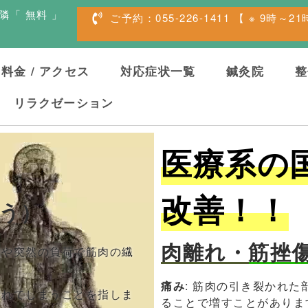
隣「 無料 」
ご予約：055-226-1411 【 ※ 9時～2
料金 / アクセス
対応症状一覧
鍼灸院
整
リラクゼーション
医療系の
改善！！
う）
肉離れ・筋挫
動や突然の負荷で筋肉の繊
痛み
: 筋肉の引き裂かれ
離れてしまうことを指しま
ることで増すことがありま