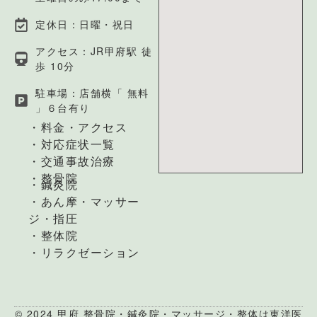
定休日：日曜・祝日
アクセス：JR甲府駅 徒
歩 10分
駐車場：店舗横「 無料
」６台有り
・料金・アクセス
・対応症状一覧
・交通事故治療
・整骨院
・鍼灸院
・あん摩・マッサー
ジ・指圧
・整体院
・リラクゼーション
© 2024 甲府 整骨院・鍼灸院・マッサージ・整体は東洋医