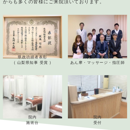
からも多くの皆様にご来院頂いております。
県政功績者表彰
鍼灸師・柔整師
( 山梨県知事 受賞 )
あん摩・マッサージ・指圧師
院内
院内
施術台
受付