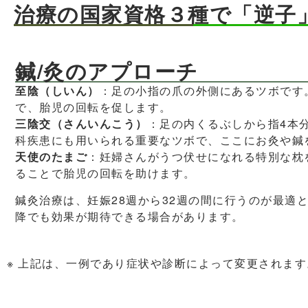
治療の国家資格３種で「逆子
鍼/灸のアプローチ
至陰（しいん）
：足の小指の爪の外側にあるツボです
で、胎児の回転を促します。
三陰交（さんいんこう）
：足の内くるぶしから指4本
科疾患にも用いられる重要なツボで、ここにお灸や鍼
天使のたまご
：妊婦さんがうつ伏せになれる特別な枕
ることで胎児の回転を助けます。
鍼灸治療は、妊娠28週から32週の間に行うのが最適
降でも効果が期待できる場合があります。
※ 上記は、一例であり症状や診断によって変更されます