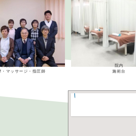
鍼灸師・柔整師
院内
摩・マッサージ・指圧師
施術台