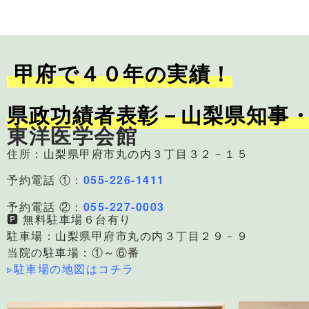
甲府で４０年の実績！
県政功績者表彰－山梨県知事
東洋医学会館
住所：山梨県甲府市丸の内３丁目３２－１５
予約電話 ①：
055-226-1411
予約電話 ②：
055-227-0003
🅿 無料駐車場６台有り
駐車場：山梨県甲府市丸の内３丁目２９－９
当院の駐車場：①～⑥番
▹駐車場の地図はコチラ