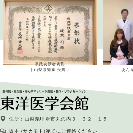
県政功績者表彰
( 山梨県知事 受賞 )
あん
住所：山梨県甲府市丸の内３－３２－１５
坂本 (サカモト)宛てにご連絡ください