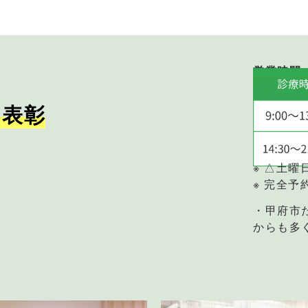
営業時間
・表彰
※ △土曜
※ 完全予
・甲府市
からも多