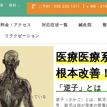
隣「 無料 」
ご予約：055-226-1411 【 ※ 9時～2
料金 / アクセス
対応症状一覧
鍼灸院
整
リラクゼーション
医療医療
根本改善
「逆子」とは
ばれます。
または横向きになっている
逆子（さかご）とは、胎児
常、胎児は頭が母体の骨盤