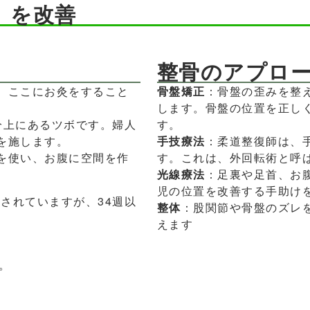
」を改善
整骨のアプロ
。ここにお灸をすること
骨盤矯正
：骨盤の歪みを整
します。骨盤の位置を正し
分上にあるツボです。婦人
す。
を施します。
手技療法
：柔道整復師は、
を使い、お腹に空間を作
す。これは、外回転術と呼
光線療法
：足裏や足首、お
児の位置を改善する手助け
とされていますが、34週以
整体
：股関節や骨盤のズレ
えます
。